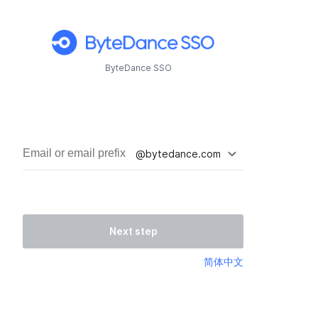
ByteDance SSO
@bytedance.com
Next step
简体中文